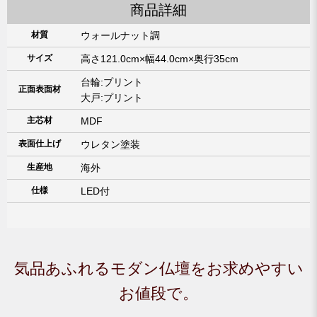
商品詳細
材質
ウォールナット調
サイズ
高さ121.0cm×幅44.0cm×奥行35cm
台輪:プリント
正面表面材
大戸:プリント
主芯材
MDF
表面仕上げ
ウレタン塗装
生産地
海外
仕様
LED付
気品あふれるモダン仏壇をお求めやすい
お値段で。