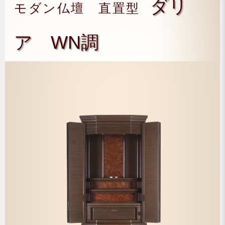
ダリ
モダン仏壇 直置型
ア WN調