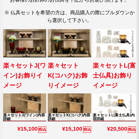
※ 仏具セットを希望の方は、商品購入の際にプルダウンか
ら選択して下さい。
楽々セットJ(ワ
楽々セット
楽々セットL(富
イン)お飾りイ
K(コハク)お飾
士仏具)お飾り
メージ
りイメージ
イメージ
楽々セットJ(ワイン)内容
楽々セットK(コハク)内容
楽々セットL(富士仏具)内
詳細
詳細
容詳細
¥15,100
¥15,100
¥20,500
税込
税込
税込