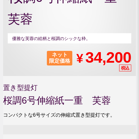
芙蓉
優雅な芙蓉の絵柄と桜調のシックな枠。
34,200
¥
ネット
限定価格
置き型提灯
桜調6号伸縮紙一重 芙蓉
コンパクトな6号サイズの伸縮式置き型提灯です。