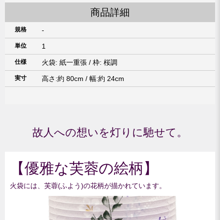
商品詳細
規格
-
単位
1
仕様
火袋: 紙一重張 / 枠: 桜調
実寸
高さ:約 80cm / 幅:約 24cm
故人への想いを灯りに馳せて。
【優雅な芙蓉の絵柄】
火袋には、芙蓉(ふよう)の花柄が描かれています。