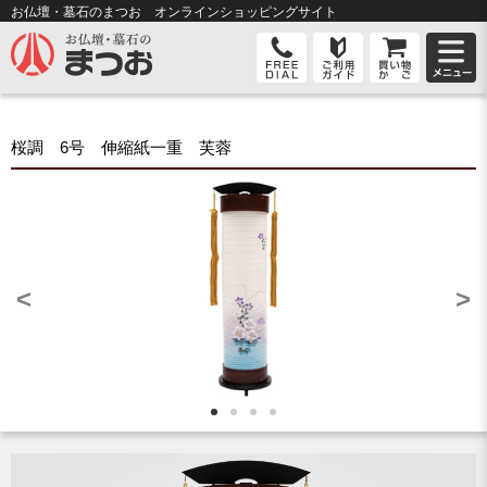
お仏壇・墓石のまつお オンライン
ショッピングサイト
桜調 6号 伸縮紙一重 芙蓉
<
>