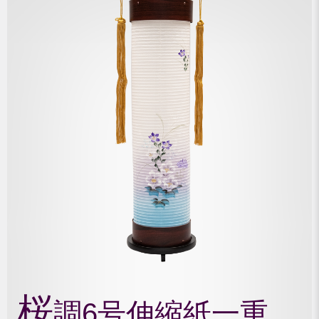
桜
調6号伸縮紙一重