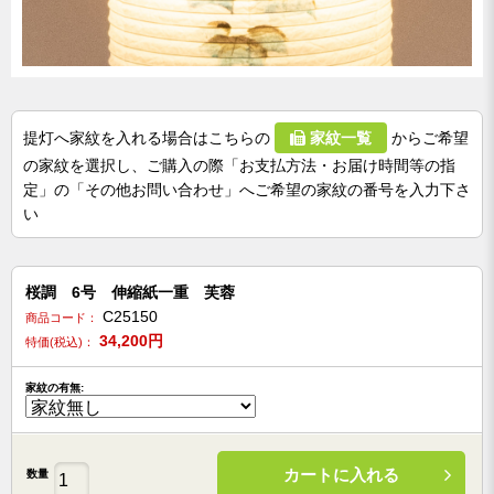
提灯へ家紋を入れる場合はこちらの
家紋一覧
からご希望
の家紋を選択し、ご購入の際「お支払方法・お届け時間等の指
定」の「その他お問い合わせ」へご希望の家紋の番号を入力下さ
い
桜調 6号 伸縮紙一重 芙蓉
C25150
商品コード：
34,200
円
特価(税込)：
家紋の有無:
カートに入れる
数量