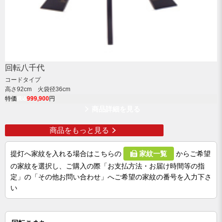
回転八千代
コードタイプ
高さ92cm 火袋径36cm
高
特価
999,900
円
税込
商品詳細を見る
商品をもっと見る
提灯へ家紋を入れる場合はこちらの
家紋一覧
からご希望
の家紋を選択し、ご購入の際「お支払方法・お届け時間等の指
定」の「その他お問い合わせ」へご希望の家紋の番号を入力下さ
い