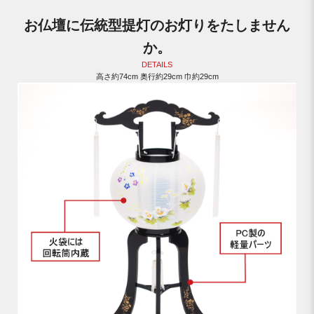
お仏壇に伝統型提灯のお灯りをたしません
か。
DETAILS
高さ約74cm 奥行約29cm 巾約29cm