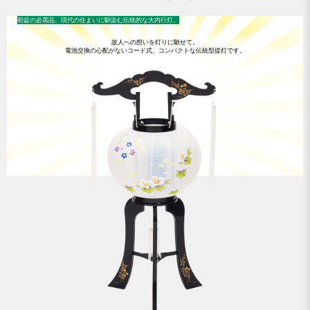
初盆の必需品。現代の住まいに馴染む伝統的な大内行灯。
故人への想いを灯りに馳せて。
電池交換の心配がないコード式、コンパクトな伝統型提灯です。