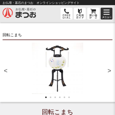
お仏壇・墓石のまつお オンライン
ショッピングサイト
回転こまち
<
>
回転こまち