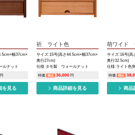
祈 ライト色
萌ワイド 
.5cm×幅37cm×
サイズ:15号(高さ44.5cm×幅37cm×
サイズ:16号(高さ
奥行27cm)
奥行32.5cm)
ールナット
仕様:タモ製 ウォールナット
仕様:ライト色
36,000
38,
円
特価
円
特価
税込
税込
細を見る
商品詳細を見る
商品