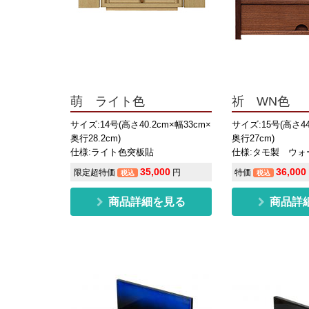
萌 ライト色
祈 WN色
サイズ:14号(高さ40.2cm×幅33cm×
サイズ:15号(高さ44
奥行28.2cm)
奥行27cm)
仕様:ライト色突板貼
仕様:タモ製 ウォ
35,000
36,000
限定超特価
円
特価
税込
税込
商品詳細を見る
商品詳