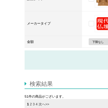
メーカータイプ
現代仏
金額
検索結果
51件
の商品がございます。
1
2
3
4
次へ>>