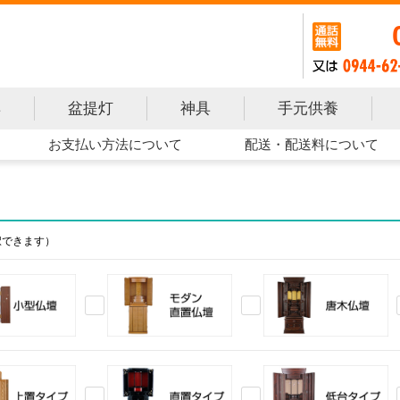
手元供養
具
盆提灯
神具
お支払い方法について
配送・配送料について
択できます）
壇
モダン直置仏壇
唐木仏壇
イプ
直置タイプ
低台タイプ