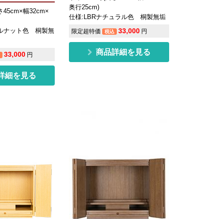
奥行25cm)
45cm×幅32cm×
仕様:LBRナチュラル色 桐製無垢
ールナット色 桐製無
33,000
限定超特価
円
税込
商品詳細を見る
33,000
円
詳細を見る