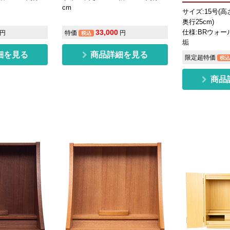
cm
サイズ:15号(高さ
奥行25cm)
仕様:BRウォ
33,000
円
特価
円
税込
垢
細を見る
商品詳細を見る
限定超特価
税込
商品