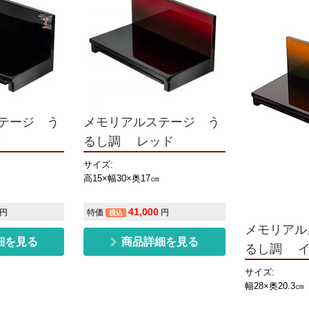
テージ う
メモリアルステージ う
塗
るし調 レッド
サイズ:
高15×幅30×奥17㎝
41,000
円
特価
円
税込
メモリアル
細を見る
商品詳細を見る
るし調 
サイズ:
幅28×奥20.3㎝