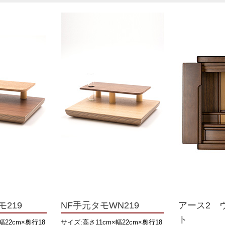
モ219
NF手元タモWN219
アース2 
ト
幅22cm×奥行18
サイズ:高さ11cm×幅22cm×奥行18