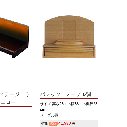
ステージ う
パレッツ メープル調
イエロー
サイズ:高さ28cm×幅38cm×奥行23
cm
メープル調
41,580
特価
円
税込