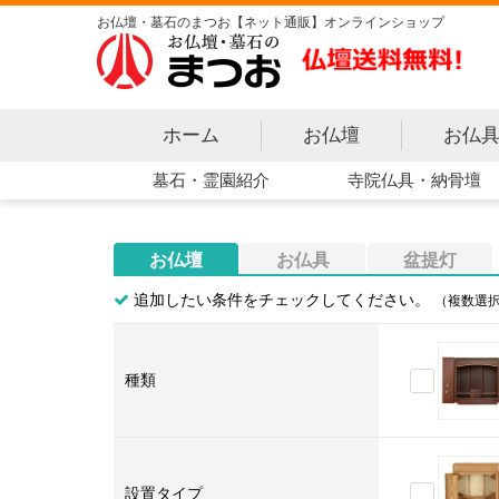
お仏壇・墓石のまつお【ネット通販】オンラインショップ
ホーム
お仏壇
お仏
寺院仏具・納骨壇
墓石・霊園紹介
お仏壇
お仏具
盆提灯
追加したい条件をチェックしてください。
（複数選
種類
小型仏
設置タイプ
上置タ