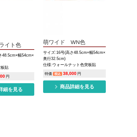
萌ワイド WN色
ライト色
サイズ:16号(高さ48.5cm×幅54cm×
48.5cm×幅54cm×
奥行32.5cm)
仕様:ウォールナット色突板貼
突板貼
38,000
特価
円
税込
000
円
商品詳細を見る
詳細を見る