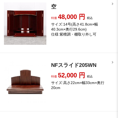
空
48,000
円
特価
税込
サイズ:14号(高さ41.8cm×幅
40.3cm×奥行29.6cm)
仕様:紫檀調・棚取り外し可
NFスライド205WN
52,000
円
特価
税込
サイズ:高さ22cm×幅33cm×奥行
20cm