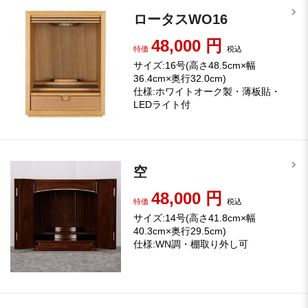
ロータスWO16
48,000
円
特価
税込
サイズ:16号(高さ48.5cm×幅
36.4cm×奥行32.0cm)
仕様:ホワイトオーク製・薄板貼・
LEDライト付
空
48,000
円
特価
税込
サイズ:14号(高さ41.8cm×幅
40.3cm×奥行29.5cm)
仕様:WN調・棚取り外し可