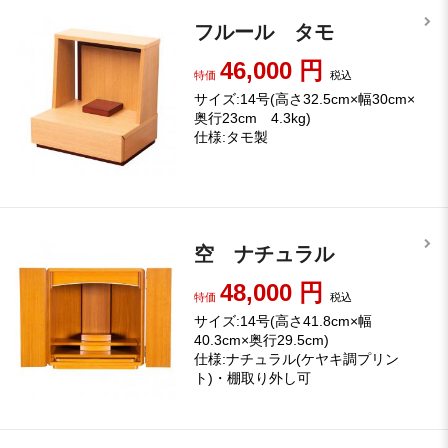
フルール タモ
46,000
円
特価
税込
サイズ:14号(高さ32.5cm×幅30cm×
奥行23cm 4.3kg)
仕様:タモ製
空 ナチュラル
48,000
円
特価
税込
サイズ:14号(高さ41.8cm×幅
40.3cm×奥行29.5cm)
仕様:ナチュラル(ケヤキ調プリン
ト)・棚取り外し可