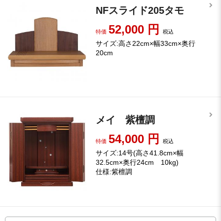
NFスライド205タモ
52,000
円
特価
税込
サイズ:高さ22cm×幅33cm×奥行
20cm
メイ 紫檀調
54,000
円
特価
税込
サイズ:14号(高さ41.8cm×幅
32.5cm×奥行24cm 10kg)
仕様:紫檀調