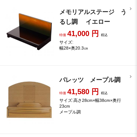
メモリアルステージ う
るし調 イエロー
41,000
円
特価
税込
サイズ:
幅28×奥20.3㎝
パレッツ メープル調
41,580
円
特価
税込
サイズ:高さ28cm×幅38cm×奥行
23cm
メープル調