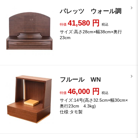
パレッツ ウォール調
41,580
円
特価
税込
サイズ:高さ28cm×幅38cm×奥行
23cm
フルール WN
46,000
円
特価
税込
サイズ:14号(高さ32.5cm×幅30cm×
奥行23cm 4.3kg)
仕様:タモ製