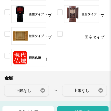
直置タイプ
低台タイプ
壁掛タイプ
国産タイプ
現代仏壇
金額
〜
下限なし
上限なし