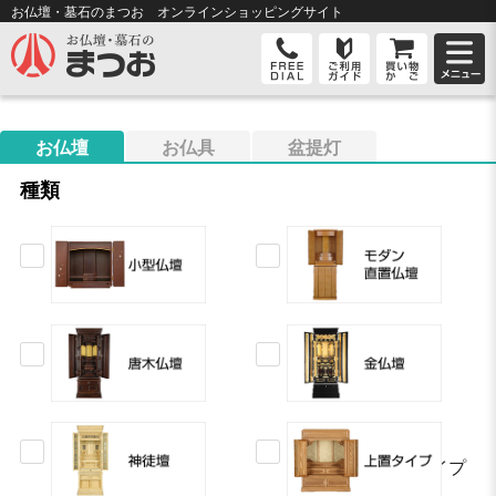
お仏壇・墓石のまつお オンライン
ショッピングサイト
お仏壇
お仏具
盆提灯
種類
上置タイプ