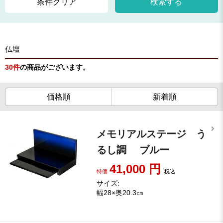
条件クリア
検索する
仏壇
30
件
の商品がございます。
価格順
新着順
メモリアルステージ う
るし調 ブルー
41,000
円
特価
税込
サイズ:
幅28×奥20.3㎝