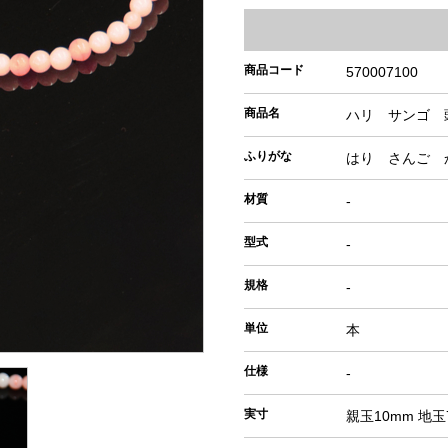
商品コード
570007100
商品名
ハリ サンゴ 
ふりがな
はり さんご 
材質
-
型式
-
規格
-
単位
本
仕様
-
実寸
親玉10mm 地玉