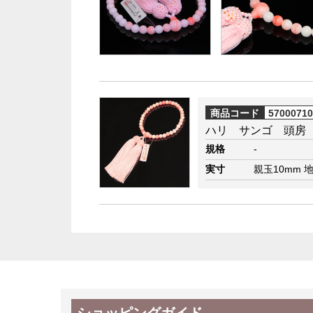
商品コード
5700071
ハリ サンゴ 頭房
規格
-
実寸
親玉10mm 