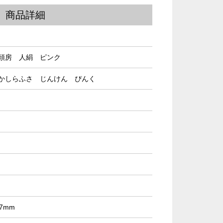
商品詳細
頭房 人絹 ピンク
かしらふさ じんけん ぴんく
7mm