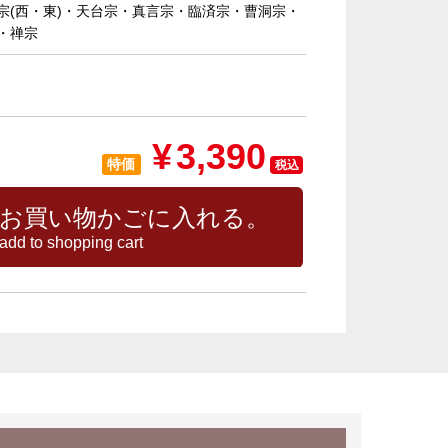
宗(西・東)・天台宗・真言宗・臨済宗・曹洞宗・
・禅宗
¥
3,390
特価
税込
お買い物かごに入れる。
add to shopping cart