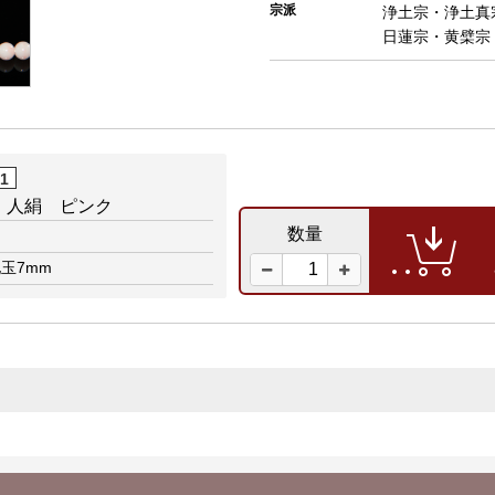
宗派
浄土宗・浄土真
日蓮宗・黄檗宗
01
 人絹 ピンク
数量
地玉7mm