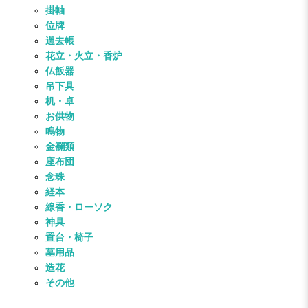
掛軸
位牌
過去帳
花立・火立・香炉
仏飯器
吊下具
机・卓
お供物
鳴物
金襴類
座布団
念珠
経本
線香・ローソク
神具
置台・椅子
墓用品
造花
その他