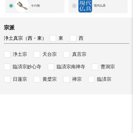
その他
現代仏具
宗派
東
西
浄土真宗（西・東）
浄土宗
天台宗
真言宗
臨済宗妙心寺
臨済宗南禅寺
曹洞宗
日蓮宗
黄檗宗
禅宗
臨済宗