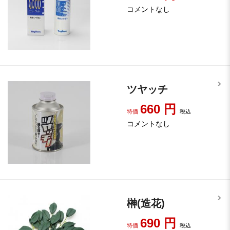
コメントなし
ツヤッチ
660
円
特価
税込
コメントなし
榊(造花)
690
円
特価
税込