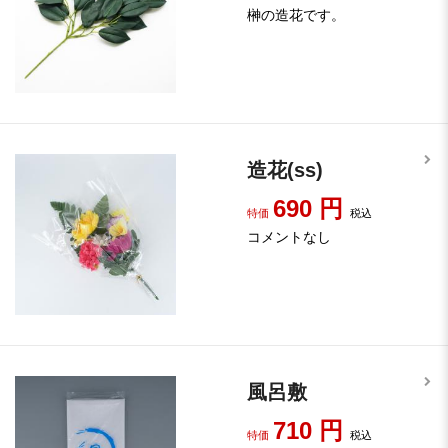
榊の造花です。
造花(ss)
690
円
特価
税込
コメントなし
風呂敷
710
円
特価
税込