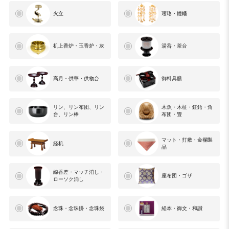
火立
瓔珞・幢幡
机上香炉・玉香炉・灰
湯呑・茶台
高月・供華・供物台
御料具膳
リン、リン布団、リン
木魚・木柾・鉦鋙・角
台、リン棒
布団・畳
マット・打敷・金襴製
経机
品
線香差・マッチ消し・
座布団・ゴザ
ローソク消し
念珠・念珠掛・念珠袋
経本・御文・和讃