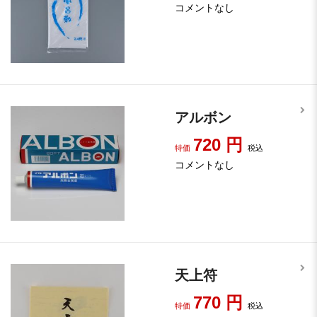
コメントなし
アルボン
720
円
特価
税込
コメントなし
天上符
770
円
特価
税込