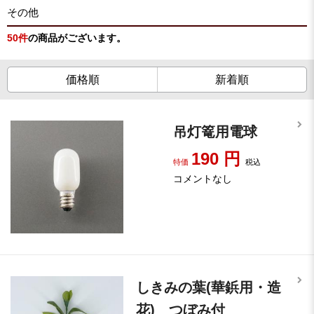
その他
50
件
の商品がございます。
価格順
新着順
吊灯篭用電球
190
円
特価
税込
コメントなし
しきみの葉(華鋲用・造
花) つぼみ付