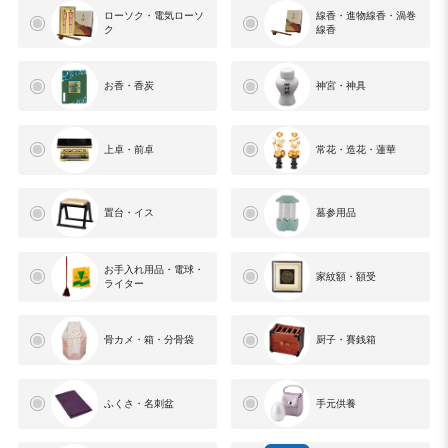
ローソク・電気ローソ
線香・進物線香・渦巻
ク
線香
お香・香炭
神宮・神具
上卓・前卓
常花・造花・蓮華
置台・イス
墓参用品
お手入れ用品・電球・
家紋額・額受
ライター
骨カメ・箱・分骨袋
厨子・賽銭箱
ふくさ・名刺盆
手元供養