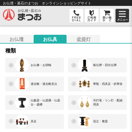
お仏壇・墓石のまつお オンライン
ショッピングサイト
お仏壇
お仏具
盆提灯
種類
お仏像・お掛軸
板位牌・回出位牌
過去帳・過去帳見台
華瓶・四具足・鋲華舎
仏飯器・仏器膳・仏器
吊灯篭・リン灯・配線
台・盛槽
用具
具足
花立・敷皿