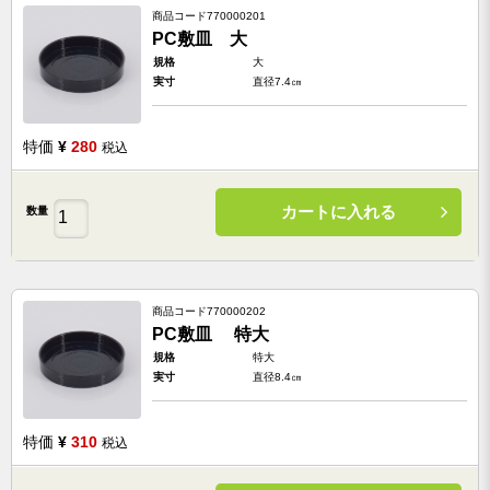
商品コード
770000201
PC敷皿 大
規格
大
実寸
直径7.4㎝
特価
¥
280
税込
カートに入れる
数量
商品コード
770000202
PC敷皿 特大
規格
特大
実寸
直径8.4㎝
特価
¥
310
税込