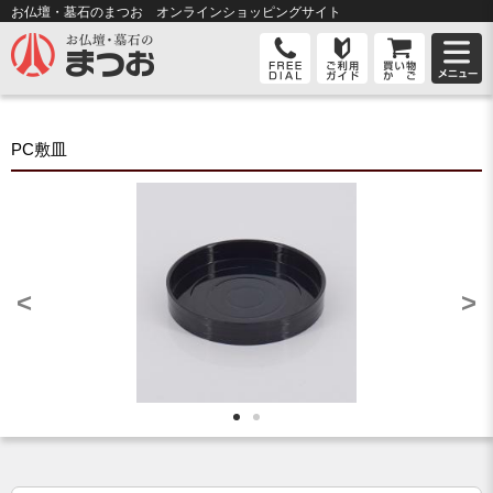
お仏壇・墓石のまつお オンライン
ショッピングサイト
PC敷皿
<
>