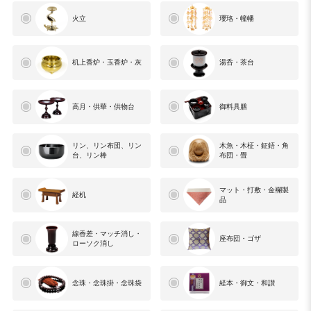
火立
瓔珞・幢幡
机上香炉・玉香炉・灰
湯呑・茶台
高月・供華・供物台
御料具膳
リン、リン布団、リン
木魚・木柾・鉦鋙・角
台、リン棒
布団・畳
マット・打敷・金襴製
経机
品
線香差・マッチ消し・
座布団・ゴザ
ローソク消し
念珠・念珠掛・念珠袋
経本・御文・和讃