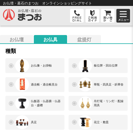
お仏壇・墓石のまつお オンライン
ショッピングサイト
お仏壇
お仏具
盆提灯
種類
お仏像・お掛軸
板位牌・回出位牌
過去帳・過去帳見台
華瓶・四具足・鋲華舎
仏飯器・仏器膳・仏器
吊灯篭・リン灯・配線
台・盛槽
用具
具足
花立・敷皿