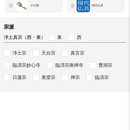
その他
現代仏具
宗派
東
西
浄土真宗（西・東）
浄土宗
天台宗
真言宗
臨済宗妙心寺
臨済宗南禅寺
曹洞宗
日蓮宗
黄檗宗
禅宗
臨済宗