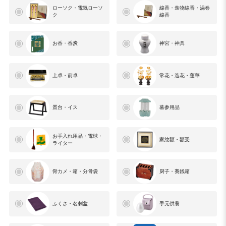
ローソク・電気ローソ
線香・進物線香・渦巻
ク
線香
お香・香炭
神宮・神具
上卓・前卓
常花・造花・蓮華
置台・イス
墓参用品
お手入れ用品・電球・
家紋額・額受
ライター
骨カメ・箱・分骨袋
厨子・賽銭箱
ふくさ・名刺盆
手元供養