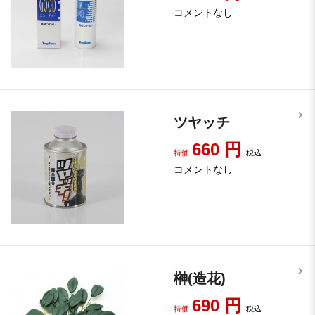
コメントなし
ツヤッチ
660
円
特価
税込
コメントなし
榊(造花)
690
円
特価
税込