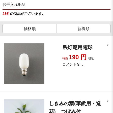
お手入れ用品
23
件
の商品がございます。
価格順
新着順
吊灯篭用電球
190
円
特価
税込
コメントなし
しきみの葉(華鋲用・造
花) つぼみ付