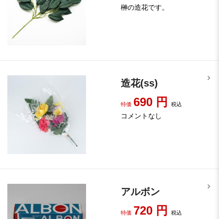
榊の造花です。
造花(ss)
690
円
特価
税込
コメントなし
アルボン
720
円
特価
税込