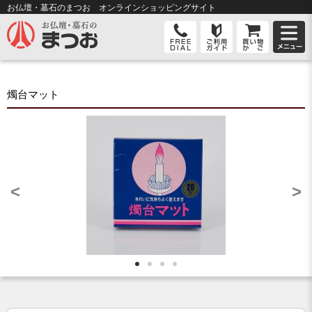
お仏壇・墓石のまつお オンライン
ショッピングサイト
燭台マット
<
>