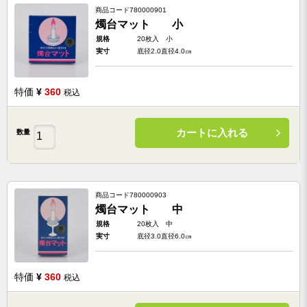
商品コード
780000901
燭台マット 小
規格
20枚入 小
実寸
底径2.0直径4.0㎝
特価
¥
360
税込
カートに入れる
数量
商品コード
780000903
燭台マット 中
規格
20枚入 中
実寸
底径3.0直径6.0㎝
特価
¥
360
税込