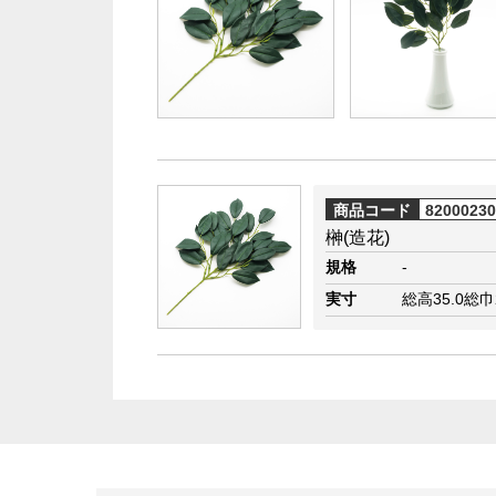
商品コード
8200023
榊(造花)
規格
-
実寸
総高35.0総巾