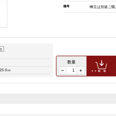
備考
榊立は別途ご購
01
数量
25.0㎝