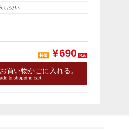
入ください。
¥
690
特価
税込
お買い物かごに入れる。
add to shopping cart