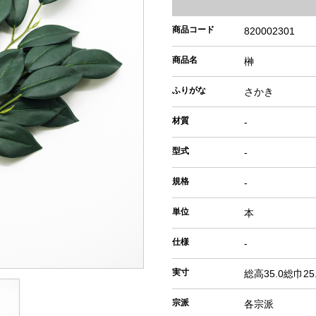
商品コード
820002301
商品名
榊
ふりがな
さかき
材質
-
型式
-
規格
-
単位
本
仕様
-
実寸
総高35.0総巾25
宗派
各宗派