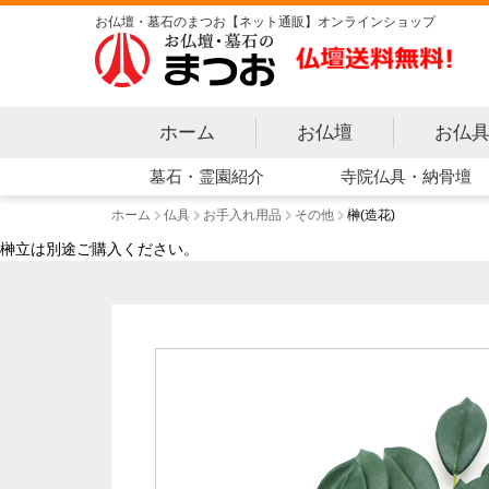
お仏壇・墓石のまつお【ネット通販】オンラインショップ
ホーム
お仏壇
お仏
寺院仏具・納骨壇
墓石・霊園紹介
ホーム
仏具
お手入れ用品
その他
榊(造花)
榊立は別途ご購入ください。