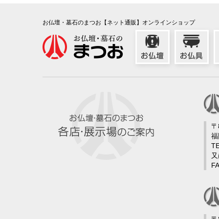
お仏壇・墓石のまつお【ネット通販】オンラインショップ
〒
福
TE
又
FA