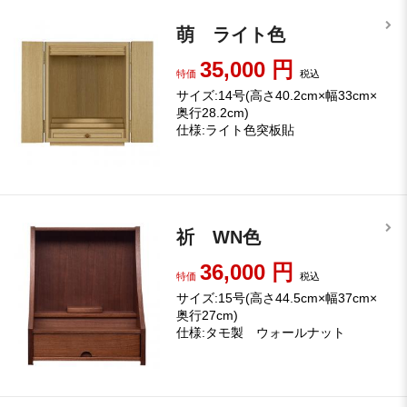
萌 ライト色
35,000
円
特価
税込
サイズ:14号(高さ40.2cm×幅33cm×
奥行28.2cm)
仕様:ライト色突板貼
祈 WN色
36,000
円
特価
税込
サイズ:15号(高さ44.5cm×幅37cm×
奥行27cm)
仕様:タモ製 ウォールナット