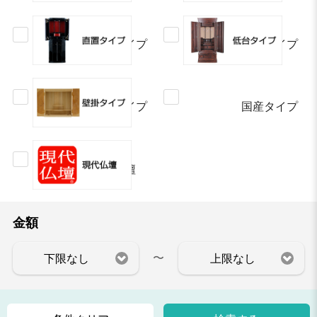
直置タイプ
低台タイプ
壁掛タイプ
国産タイプ
現代仏壇
金額
〜
下限なし
上限なし