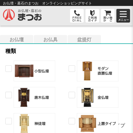
お仏壇・墓石のまつお オンライン
ショッピングサイト
お仏壇
お仏具
盆提灯
種類
上置タイプ