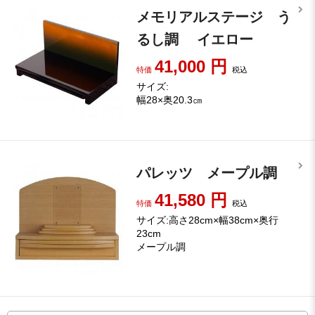
メモリアルステージ う
るし調 イエロー
41,000
円
特価
税込
サイズ:
幅28×奥20.3㎝
パレッツ メープル調
41,580
円
特価
税込
サイズ:高さ28cm×幅38cm×奥行
23cm
メープル調