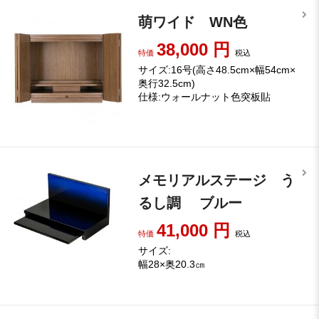
萌ワイド WN色
38,000
円
特価
税込
サイズ:16号(高さ48.5cm×幅54cm×
奥行32.5cm)
仕様:ウォールナット色突板貼
メモリアルステージ う
るし調 ブルー
41,000
円
特価
税込
サイズ:
幅28×奥20.3㎝