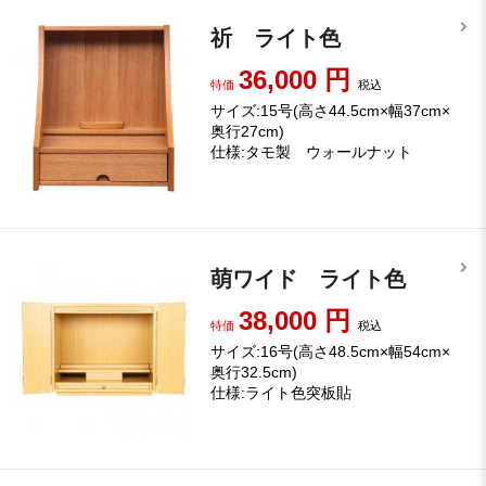
祈 ライト色
36,000
円
特価
税込
サイズ:15号(高さ44.5cm×幅37cm×
奥行27cm)
仕様:タモ製 ウォールナット
萌ワイド ライト色
38,000
円
特価
税込
サイズ:16号(高さ48.5cm×幅54cm×
奥行32.5cm)
仕様:ライト色突板貼