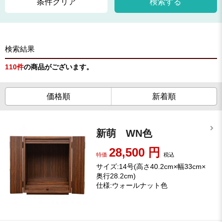
条件クリア
検索する
検索結果
110
件
の商品がございます。
価格順
新着順
新萌 WN色
28,500
円
特価
税込
サイズ:14号(高さ40.2cm×幅33cm×
奥行28.2cm)
仕様:ウォールナット色