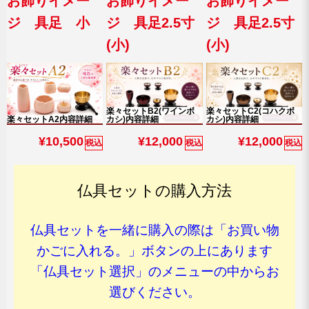
お飾りイメー
お飾りイメー
お飾りイメー
ジ 具足 小
ジ 具足2.5寸
ジ 具足2.5寸
(小)
(小)
楽々セットB2(ワインボ
楽々セットC2(コハクボ
楽々セットA2内容詳細
カシ)内容詳細
カシ)内容詳細
¥10,500
¥12,000
¥12,000
税込
税込
税込
仏具セットの購入方法
仏具セットを一緒に購入の際は「お買い物
かごに入れる。」ボタンの上にあります
「仏具セット選択」のメニューの中からお
選びください。