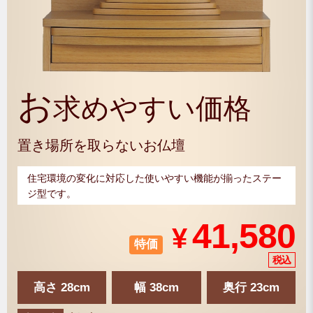
お
求めやすい価格
置き場所を取らないお仏壇
住宅環境の変化に対応した使いやすい機能が揃ったステー
ジ型です。
41,580
¥
特価
高さ 28cm
幅 38cm
奥行 23cm