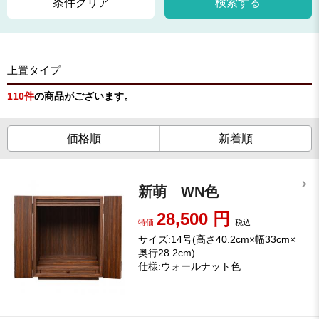
条件クリア
検索する
上置タイプ
110
件
の商品がございます。
価格順
新着順
新萌 WN色
28,500
円
特価
税込
サイズ:14号(高さ40.2cm×幅33cm×
奥行28.2cm)
仕様:ウォールナット色