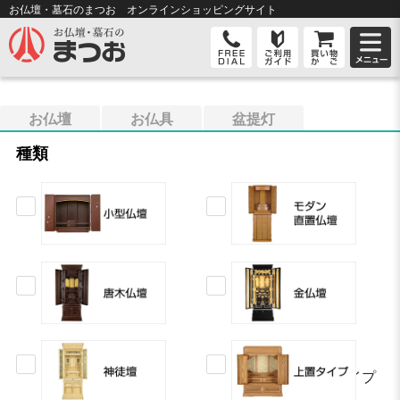
お仏壇・墓石のまつお オンライン
ショッピングサイト
お仏壇
お仏具
盆提灯
種類
上置タイプ