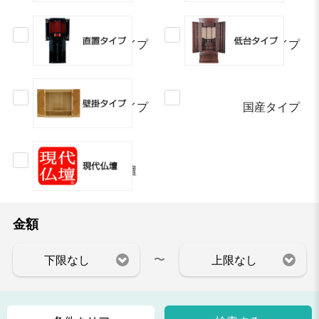
直置タイプ
低台タイプ
壁掛タイプ
国産タイプ
現代仏壇
金額
〜
下限なし
上限なし