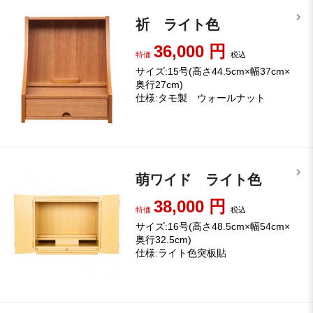
祈 ライト色
36,000
円
特価
税込
サイズ:15号(高さ44.5cm×幅37cm×
奥行27cm)
仕様:タモ製 ウォールナット
萌ワイド ライト色
38,000
円
特価
税込
サイズ:16号(高さ48.5cm×幅54cm×
奥行32.5cm)
仕様:ライト色突板貼