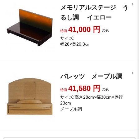
メモリアルステージ う
るし調 イエロー
41,000
円
特価
税込
サイズ:
幅28×奥20.3㎝
パレッツ メープル調
41,580
円
特価
税込
サイズ:高さ28cm×幅38cm×奥行
23cm
メープル調