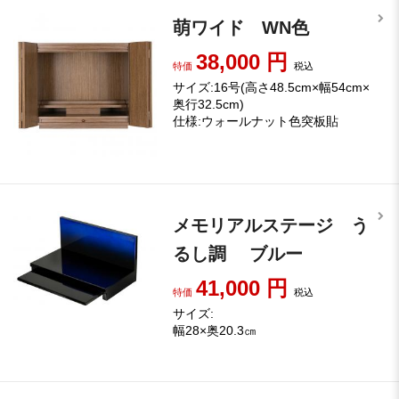
萌ワイド WN色
38,000
円
特価
税込
サイズ:16号(高さ48.5cm×幅54cm×
奥行32.5cm)
仕様:ウォールナット色突板貼
メモリアルステージ う
るし調 ブルー
41,000
円
特価
税込
サイズ:
幅28×奥20.3㎝