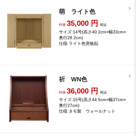
萌 ライト色
35,000
円
特価
税込
サイズ:14号(高さ40.2cm×幅33cm×
奥行28.2cm)
仕様:ライト色突板貼
祈 WN色
36,000
円
特価
税込
サイズ:15号(高さ44.5cm×幅37cm×
奥行27cm)
仕様:タモ製 ウォールナット