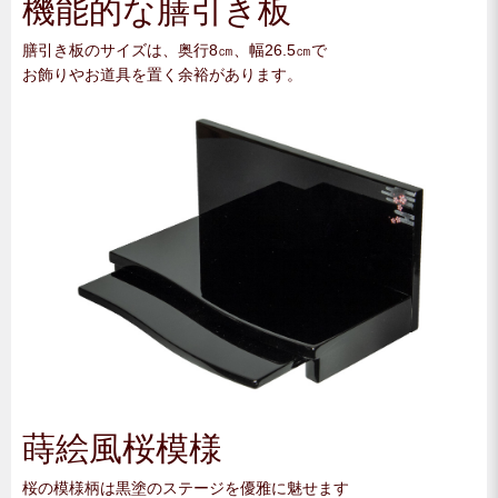
機能的な膳引き板
膳引き板のサイズは、奥行8㎝、幅26.5㎝で
お飾りやお道具を置く余裕があります。
蒔絵風桜模様
桜の模様柄は黒塗のステージを優雅に魅せます