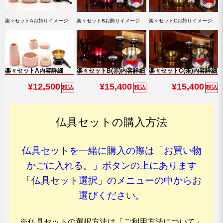
楽々セットAお飾りイメージ
楽々セットBお飾りイメージ
楽々セットCお飾りイメージ
楽々セットA内容詳細
楽々セットB(赤)内容詳細
楽々セットC(茶)内容詳細
¥12,500
¥15,400
¥15,400
税込
税込
税込
仏具セットの購入方法
仏具セットを一緒に購入の際は「お買い物
かごに入れる。」ボタンの上にあります
「仏具セット選択」のメニューの中からお
選びください。
※仏具セットの選択方法は「ご利用方法について」