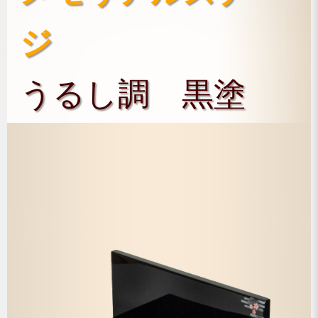
ジ
うるし調 黒塗