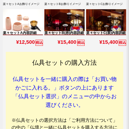
楽々セットAお飾りイメージ
楽々セットBお飾りイメージ
楽々セットCお飾りイメージ
楽々セットA内容詳細
楽々セットB(赤)内容詳細
楽々セットC(茶)内容詳細
¥12,500
¥15,400
¥15,400
税込
税込
税込
仏具セットの購入方法
仏具セットを一緒に購入の際は「お買い物
かごに入れる。」ボタンの上にあります
「仏具セット選択」のメニューの中からお
選びください。
※仏具セットの選択方法は「ご利用方法について」
の中の「仏壇と一緒に仏具セットを購入する方法に