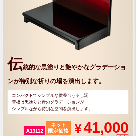
伝
統的な黒塗りと艶やかなグラデーショ
ンが特別な祈りの場を演出します。
コンパクトでシンプルな供養台うるし調
背板は黒塗りと赤のグラデーションが
シンプルながら特別な空間を演出します。
41,000
¥
ネット
A13112
限定価格