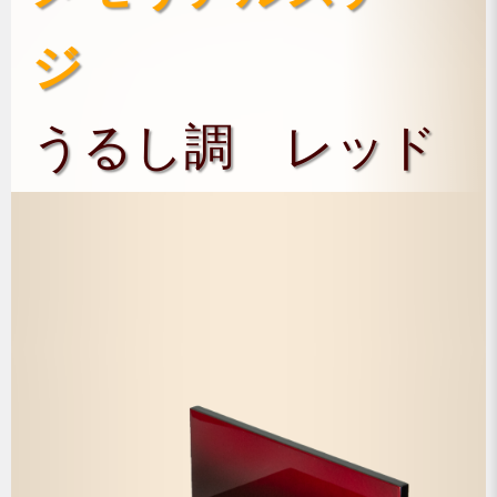
ジ
うるし調 レッド