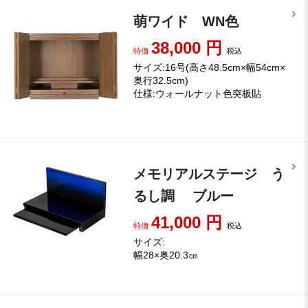
萌ワイド WN色
38,000
円
特価
税込
サイズ:16号(高さ48.5cm×幅54cm×
奥行32.5cm)
仕様:ウォールナット色突板貼
メモリアルステージ う
るし調 ブルー
41,000
円
特価
税込
サイズ:
幅28×奥20.3㎝