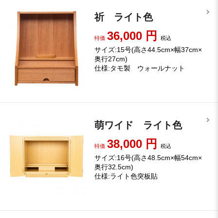
祈 ライト色
36,000
円
特価
税込
サイズ:15号(高さ44.5cm×幅37cm×
奥行27cm)
仕様:タモ製 ウォールナット
萌ワイド ライト色
38,000
円
特価
税込
サイズ:16号(高さ48.5cm×幅54cm×
奥行32.5cm)
仕様:ライト色突板貼