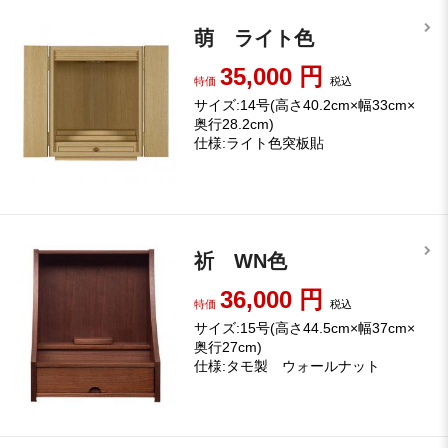
萌 ライト色
35,000
円
特価
税込
サイズ:14号(高さ40.2cm×幅33cm×
奥行28.2cm)
仕様:ライト色突板貼
祈 WN色
36,000
円
特価
税込
サイズ:15号(高さ44.5cm×幅37cm×
奥行27cm)
仕様:タモ製 ウォールナット