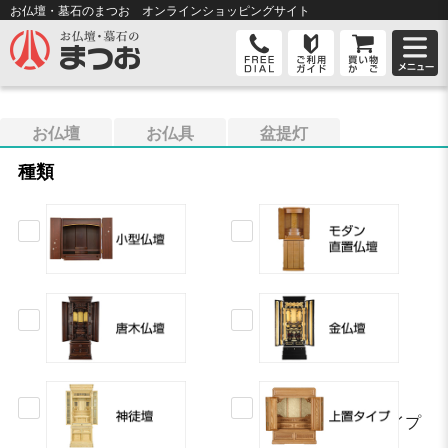
お仏壇・墓石のまつお オンライン
ショッピングサイト
お仏壇
お仏具
盆提灯
種類
上置タイプ