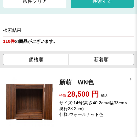
条件クリア
検索する
検索結果
110
件
の商品がございます。
価格順
新着順
新萌 WN色
28,500
円
特価
税込
サイズ:14号(高さ40.2cm×幅33cm×
奥行28.2cm)
仕様:ウォールナット色