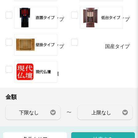
直置タイプ
低台タイプ
壁掛タイプ
国産タイプ
現代仏壇
金額
〜
下限なし
上限なし