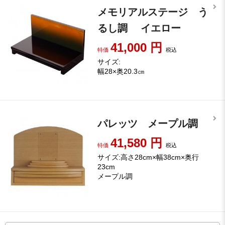
メモリアルステージ う
るし調 イエロー
41,000
円
特価
税込
サイズ:
幅28×奥20.3㎝
パレッツ メープル調
41,580
円
特価
税込
サイズ:高さ28cm×幅38cm×奥行
23cm
メープル調