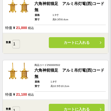
六角神前猫足 アルミ吊灯篭(西)コード
無
規格
1.5寸
実寸
高9.3巾8.4cm
特価
¥
21,000
税込
カートに入れる
数量
商品コード
250000502
六角神前猫足 アルミ吊灯篭(西)コード
無
規格
1.8寸
実寸
高10.5巾10.2cm
特価
¥
21,100
税込
カートに入れる
数量