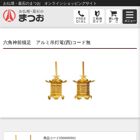
お仏壇・墓石のまつお オンライン
ショッピングサイト
六角神前猫足 アルミ吊灯篭(西)コード無
商品コード
250000501