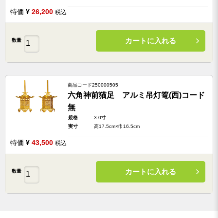
特価
¥
26,200
税込
カートに入れる
数量
商品コード
250000505
六角神前猫足 アルミ吊灯篭(西)コード
無
規格
3.0寸
実寸
高17.5cm×巾16.5cm
特価
¥
43,500
税込
カートに入れる
数量