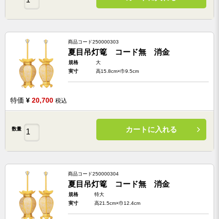
商品コード
250000303
夏目吊灯篭 コード無 消金
規格
大
実寸
高15.8cm×巾9.5cm
特価
¥
20,700
税込
カートに入れる
数量
商品コード
250000304
夏目吊灯篭 コード無 消金
規格
特大
実寸
高21.5cm×巾12.4cm