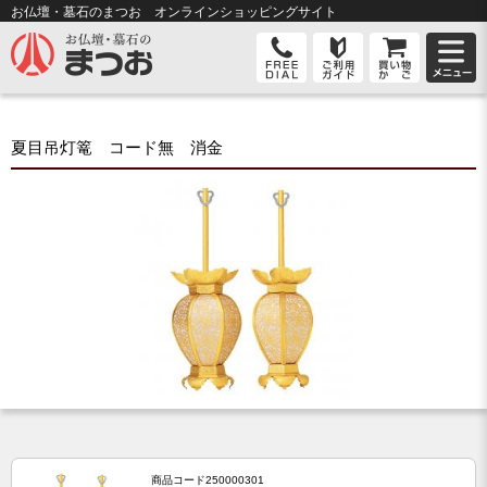
お仏壇・墓石のまつお オンライン
ショッピングサイト
夏目吊灯篭 コード無 消金
商品コード
250000301