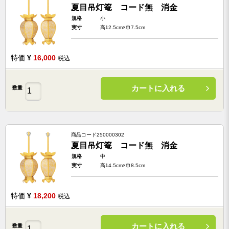
夏目吊灯篭 コード無 消金
規格
小
実寸
高12.5cm×巾7.5cm
特価
¥
16,000
税込
カートに入れる
数量
商品コード
250000302
夏目吊灯篭 コード無 消金
規格
中
実寸
高14.5cm×巾8.5cm
特価
¥
18,200
税込
カートに入れる
数量