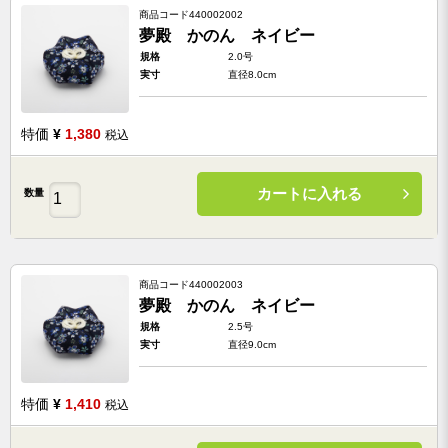
商品コード
440002002
夢殿 かのん ネイビー
規格
2.0号
実寸
直径8.0cm
特価
¥
1,380
税込
カートに入れる
数量
商品コード
440002003
夢殿 かのん ネイビー
規格
2.5号
実寸
直径9.0cm
特価
¥
1,410
税込