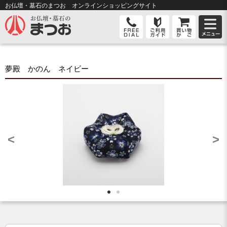
お仏壇・墓石のまつお オンライン
ショッピングサイト
夢殿 かのん ネイビー
<
>