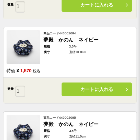
カートに入れる
数量
商品コード
440002004
夢殿 かのん ネイビー
規格
3.0号
実寸
直径10.0cm
特価
¥
1,570
税込
カートに入れる
数量
商品コード
440002005
夢殿 かのん ネイビー
規格
3.5号
実寸
直径11.0cm