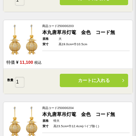
商品コード
250000203
本丸唐草吊灯篭 金色 コード無
規格
大
実寸
高19.0cm×巾10.5cm
特価
¥
11,100
税込
カートに入れる
数量
商品コード
250000204
本丸唐草吊灯篭 金色 コード無
規格
特大
実寸
高23.5cm×巾12.4cm(パイプ除く)