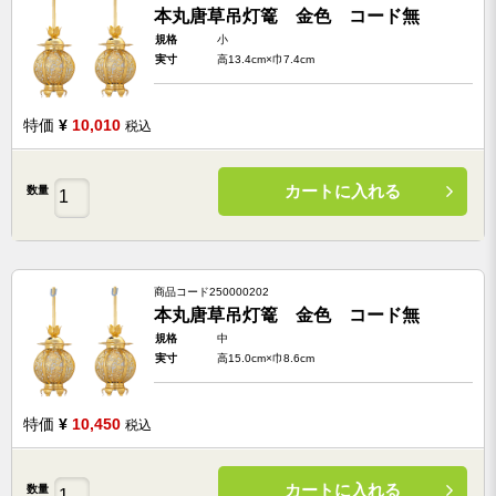
本丸唐草吊灯篭 金色 コード無
規格
小
実寸
高13.4cm×巾7.4cm
特価
¥
10,010
税込
カートに入れる
数量
商品コード
250000202
本丸唐草吊灯篭 金色 コード無
規格
中
実寸
高15.0cm×巾8.6cm
特価
¥
10,450
税込
カートに入れる
数量