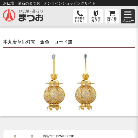
お仏壇・墓石のまつお オンライン
ショッピングサイト
本丸唐草吊灯篭 金色 コード無
商品コード
250000201