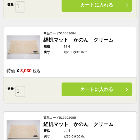
カートに入れる
数量
商品コード
510002004
経机マット かのん クリーム
規格
18寸
実寸
縦28.0横45.0cm
特価
¥
3,030
税込
カートに入れる
数量
商品コード
510002005
経机マット かのん クリーム
規格
20寸
実寸
縦30.0横50.0cm