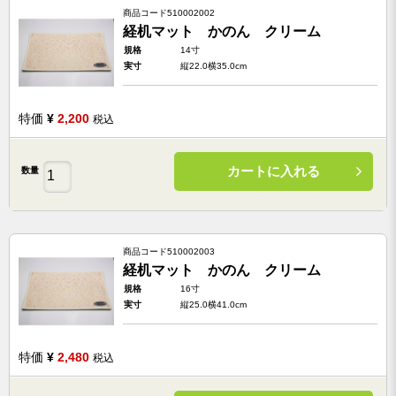
商品コード
510002002
経机マット かのん クリーム
規格
14寸
実寸
縦22.0横35.0cm
特価
¥
2,200
税込
カートに入れる
数量
商品コード
510002003
経机マット かのん クリーム
規格
16寸
実寸
縦25.0横41.0cm
特価
¥
2,480
税込