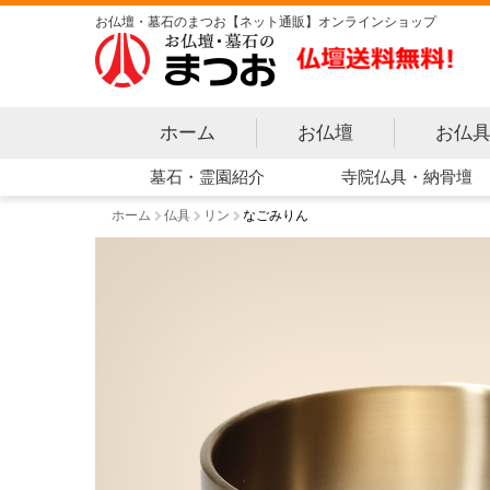
お仏壇・墓石のまつお【ネット通販】オンラインショップ
ホーム
お仏壇
お仏
寺院仏具・納骨壇
墓石・霊園紹介
ホーム
仏具
リン
なごみりん