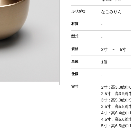
ふりがな
なごみりん
材質
-
型式
-
規格
2寸 ～ 5寸
単位
1個
仕様
-
実寸
2寸 : 高3.3総巾6
2.5寸 : 高3.9総
3寸 : 高5.0総巾9
3.5寸 : 高5.8総
4寸 : 高6.4総巾1
4.5寸 : 高5.6総
5寸 : 高6.5総巾1