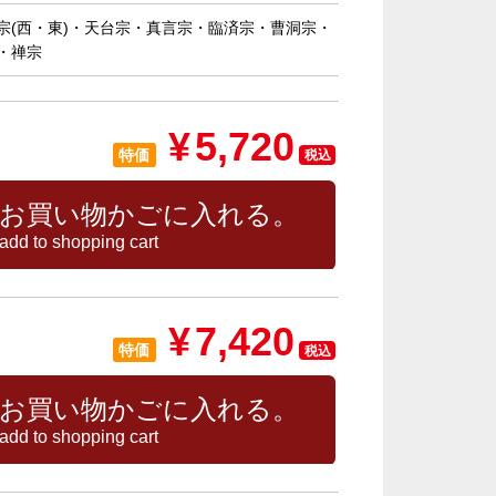
宗(西・東)・天台宗・真言宗・臨済宗・曹洞宗・
・禅宗
¥
5,720
特価
税込
お買い物かごに入れる。
add to shopping cart
¥
7,420
特価
税込
お買い物かごに入れる。
add to shopping cart