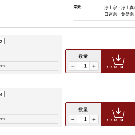
宗派
浄土宗・浄土真
日蓮宗・黄檗宗
02
数量
cm
04
数量
cm