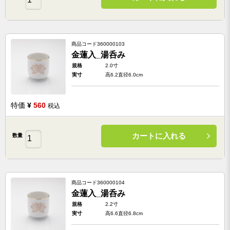
商品コード
360000103
金蓮入_湯呑み
規格
2.0寸
実寸
高6.2直径6.0cm
特価
¥
560
税込
カートに入れる
数量
商品コード
360000104
金蓮入_湯呑み
規格
2.2寸
実寸
高6.6直径6.8cm