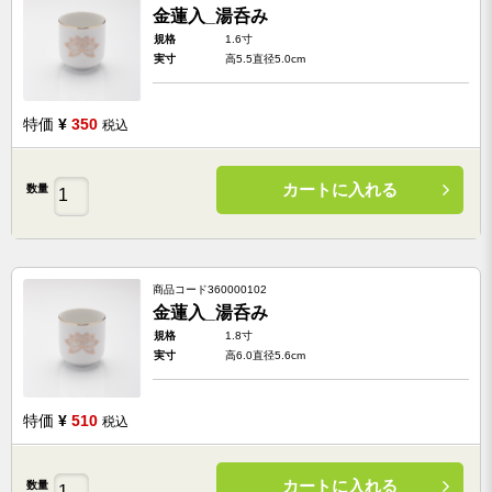
金蓮入_湯呑み
規格
1.6寸
実寸
高5.5直径5.0cm
特価
¥
350
税込
カートに入れる
数量
商品コード
360000102
金蓮入_湯呑み
規格
1.8寸
実寸
高6.0直径5.6cm
特価
¥
510
税込
カートに入れる
数量