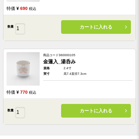
特価
¥
690
税込
カートに入れる
数量
商品コード
360000105
金蓮入_湯呑み
規格
2.4寸
実寸
高7.4直径7.3cm
特価
¥
770
税込
カートに入れる
数量