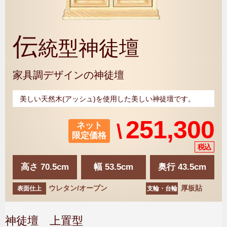
伝
統型神徒壇
家具調デザインの神徒壇
美しい天然木(アッシュ)を使用した美しい神徒壇です。
251,300
\
ネット
限定価格
高さ 70.5cm
幅 53.5cm
奥行 43.5cm
ウレタン/オープン
厚板貼
表面仕上
支輪・台輪
神徒壇 上置型