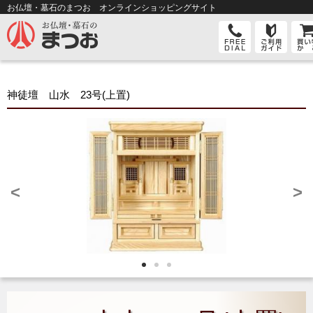
お仏壇・墓石のまつお オンライン
ショッピングサイト
神徒壇 山水 23号(上置)
<
>