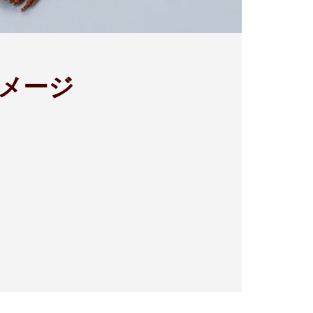
メージ
。