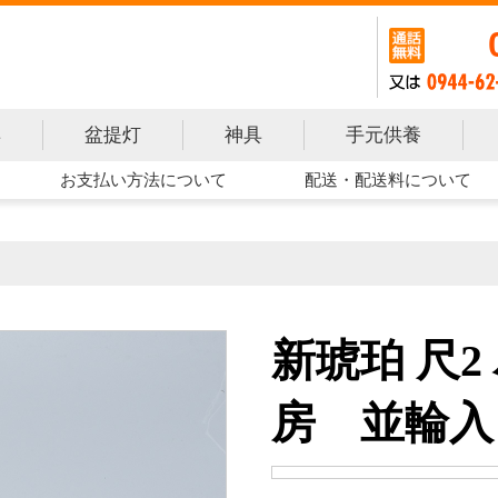
手元供養
具
盆提灯
神具
お支払い方法について
配送・配送料について
新琥珀 尺2
房 並輪入