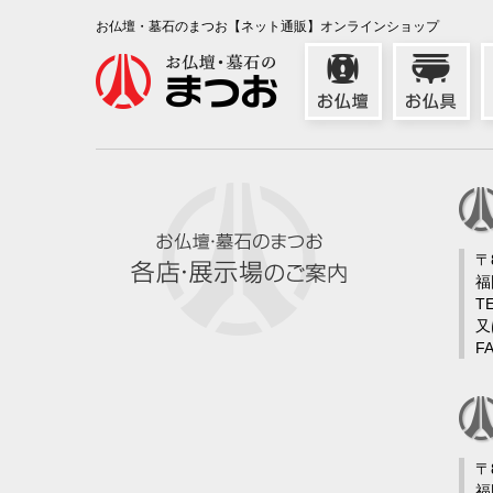
お仏壇・墓石のまつお【ネット通販】オンラインショップ
〒
福
TE
又
FA
〒
福