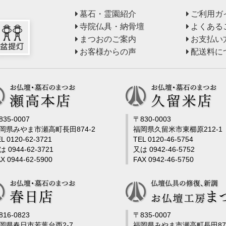
墓石・霊園紹介
ご利用ガ
寺院仏具・納骨壇
よくある
まつおのご案内
お支払い
お客様からの声
配送料に
835-0007
〒830-0003
岡県みやま市瀬高町長田874-2
福岡県久留米市東櫛原212-1
L 0120-62-3721
TEL 0120-46-5754
は 0944-62-3721
又は 0942-46-5752
X 0944-62-5900
FAX 0942-46-5750
816-0823
〒835-0007
岡県春日市若葉台西2-7
福岡県みやま市瀬高町長田878