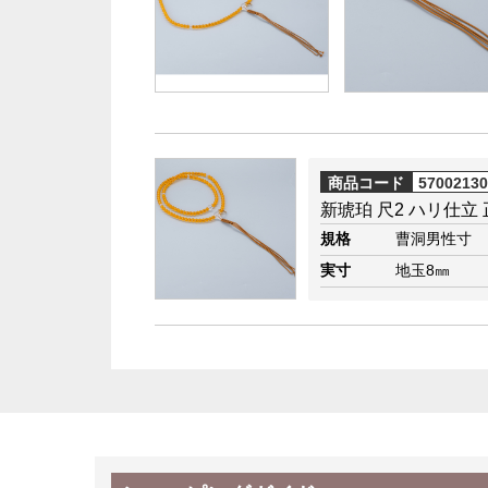
商品コード
5700213
新琥珀 尺2 ハリ仕立
規格
曹洞男性寸
実寸
地玉8㎜