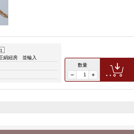
01
 正絹紐房 並輪入
数量