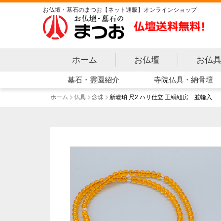
お仏壇・墓石のまつお【ネット通販】オンラインショップ
ホーム
お仏壇
お仏
寺院仏具・納骨壇
墓石・霊園紹介
ホーム
仏具
念珠
新琥珀 尺2 ハリ仕立 正絹紐房 並輪入