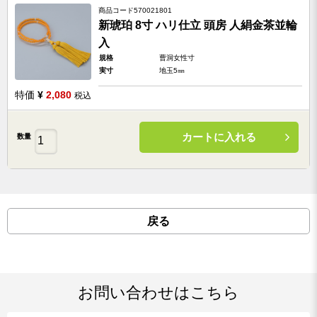
商品コード
570021801
新琥珀 8寸 ハリ仕立 頭房 人絹金茶並輪
入
規格
曹洞女性寸
実寸
地玉5㎜
特価
¥
2,080
税込
カートに入れる
数量
戻る
お問い合わせはこちら