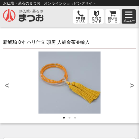
お仏壇・墓石のまつお オンライン
ショッピングサイト
新琥珀 8寸 ハリ仕立 頭房 人絹金茶並輪入
<
>