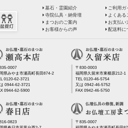
墓石・霊園紹介
ご利用ガ
寺院仏具・納骨壇
よくある
まつおのご案内
お支払い
お客様からの声
配送料に
835-0007
〒830-0003
岡県みやま市瀬高町長田874-2
福岡県久留米市東櫛原212-1
L 0120-62-3721
TEL 0120-46-5754
は 0944-62-3721
又は 0942-46-5752
X 0944-62-5900
FAX 0942-46-5750
816-0823
〒835-0007
岡県春日市若葉台西2-7
福岡県みやま市瀬高町長田878