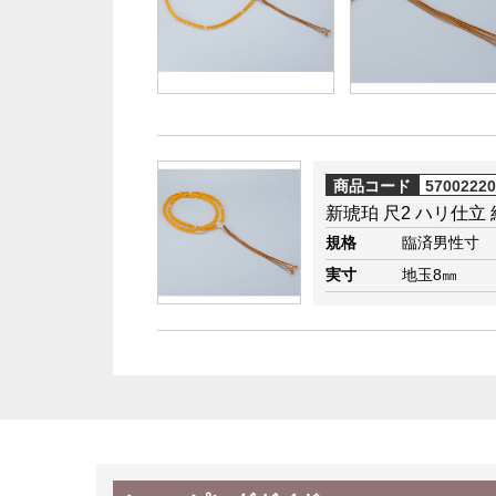
商品コード
5700222
新琥珀 尺2 ハリ仕立
規格
臨済男性寸
実寸
地玉8㎜