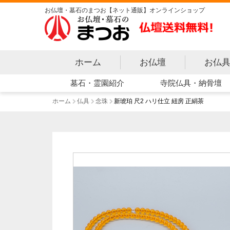
お仏壇・墓石のまつお【ネット通販】オンラインショップ
ホーム
お仏壇
お仏
寺院仏具・納骨壇
墓石・霊園紹介
ホーム
仏具
念珠
新琥珀 尺2 ハリ仕立 紐房 正絹茶