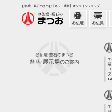
お仏壇・墓石のまつお【ネット通販】オンラインショップ
〒
福
TE
又
FA
〒
福