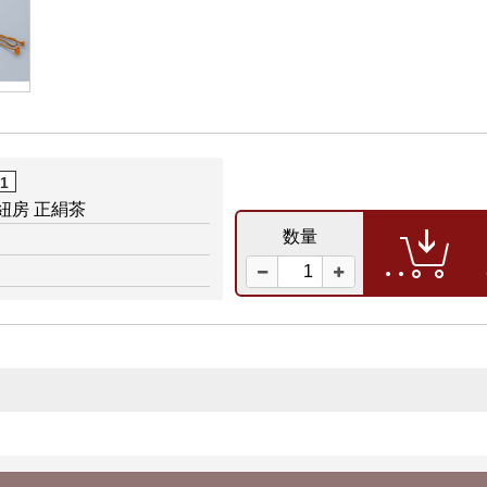
01
 紐房 正絹茶
数量