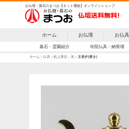
お仏壇・墓石のまつお【ネット通販】オンラインショップ
ホーム
お仏壇
お仏
寺院仏具・納骨壇
墓石・霊園紹介
ホーム
仏具
机上香呂・灰
玉香炉(磨き)