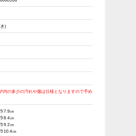
0000106
き)
炉内の多少の汚れや傷は仕様となりますので予め
。
巾7.9㎝
巾8.4㎝
巾9.2㎝
巾10.4㎝