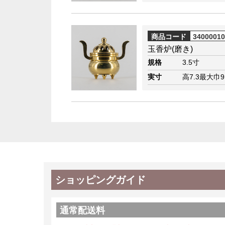
商品コード
3400001
玉香炉(磨き)
規格
3.5寸
実寸
高7.3最大巾9
ショッピングガイド
通常配送料