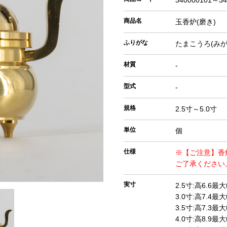
340000101～34
商品名
玉香炉(磨き)
ふりがな
たまこうろ(みが
材質
-
型式
-
規格
2.5寸～5.0寸
単位
個
仕様
※【ご注意】香
ご了承ください
実寸
2.5寸:高6.6最大
3.0寸:高7.4最大
3.5寸:高7.3最大
4.0寸:高8.9最大