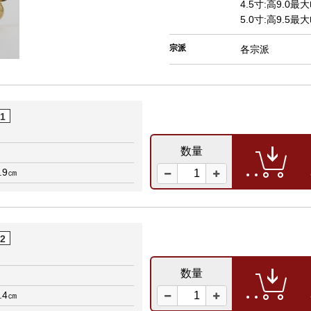
4.5寸:高9.0最大
5.0寸:高9.5最大
宗派
各宗派
01
数量
.9㎝
02
数量
.4㎝