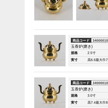
商品コード
3400001
玉香炉(磨き)
規格
2.5寸
実寸
高6.6最大巾7
商品コード
3400001
玉香炉(磨き)
規格
3.0寸
実寸
高7.4最大巾8