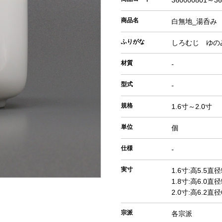
360000801～36
商品名
白無地_湯呑み
ふりがな
しろむじ ゆの
材質
-
型式
-
規格
1.6寸～2.0寸
単位
個
仕様
-
実寸
1.6寸:高5.5直径
1.8寸:高6.0直径
2.0寸:高6.2直径
宗派
各宗派