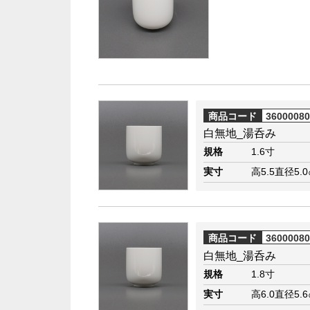
商品コード
3600008
白無地_湯呑み
規格
1.6寸
実寸
高5.5直径5.
商品コード
3600008
白無地_湯呑み
規格
1.8寸
実寸
高6.0直径5.