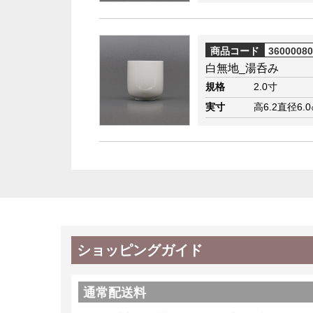
商品コード
3600008
白無地_湯呑み
規格
2.0寸
実寸
高6.2直径6.
ショッピングガイド
通常配送料