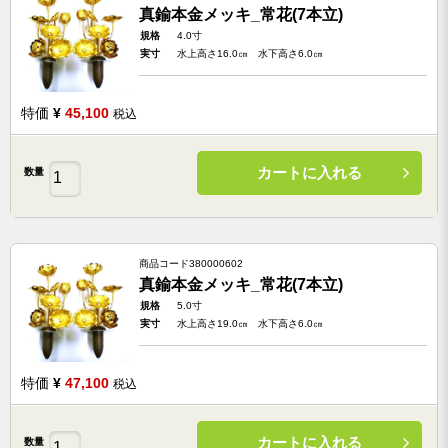
真鍮本金メッキ_常花(7本立)
規格
4.0寸
実寸
水上高さ16.0㎝ 水下高さ6.0㎝
特価
¥
45,100
税込
カートに入れる
数量
商品コード
380000602
真鍮本金メッキ_常花(7本立)
規格
5.0寸
実寸
水上高さ19.0㎝ 水下高さ6.0㎝
特価
¥
47,100
税込
カートに入れる
数量