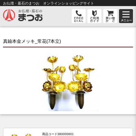
お仏壇・墓石のまつお オンライン
ショッピングサイト
真鍮本金メッキ_常花(7本立)
商品コード
380000601