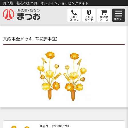
お仏壇・墓石のまつお オンライン
ショッピングサイト
真鍮本金メッキ_常花(9本立)
商品コード
380000701