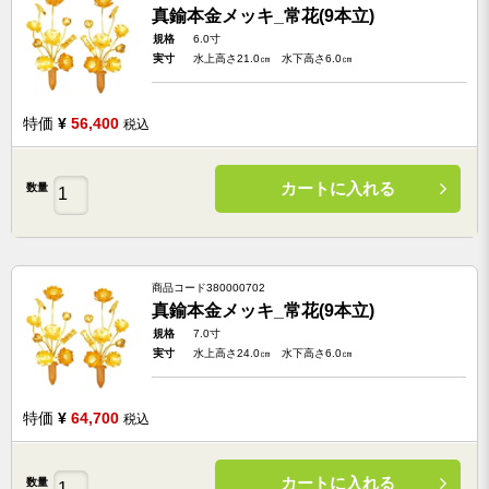
真鍮本金メッキ_常花(9本立)
規格
6.0寸
実寸
水上高さ21.0㎝ 水下高さ6.0㎝
特価
¥
56,400
税込
カートに入れる
数量
商品コード
380000702
真鍮本金メッキ_常花(9本立)
規格
7.0寸
実寸
水上高さ24.0㎝ 水下高さ6.0㎝
特価
¥
64,700
税込
カートに入れる
数量