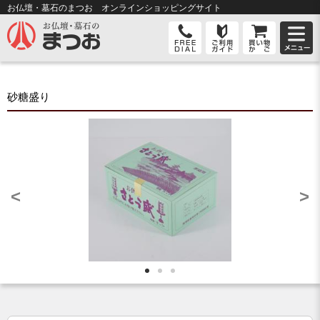
お仏壇・墓石のまつお オンライン
ショッピングサイト
砂糖盛り
<
>