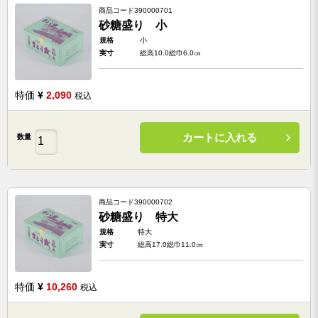
商品コード
390000701
砂糖盛り 小
規格
小
実寸
総高10.0総巾6.0㎝
特価
¥
2,090
税込
カートに入れる
数量
商品コード
390000702
砂糖盛り 特大
規格
特大
実寸
総高17.0総巾11.0㎝
特価
¥
10,260
税込