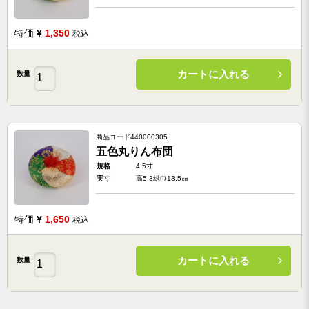
特価
¥
1,350
税込
カートに入れる
数量
商品コード
440000305
五色丸りん布団
規格
4.5寸
実寸
高5.3総巾13.5㎝
特価
¥
1,650
税込
カートに入れる
数量