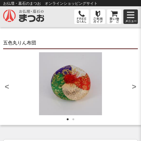
お仏壇・墓石のまつお オンライン
ショッピングサイト
五色丸りん布団
<
>