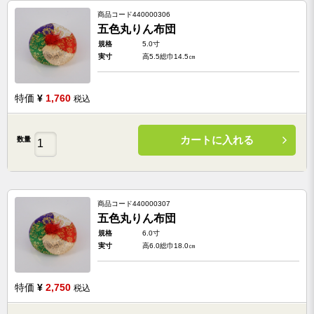
商品コード
440000306
五色丸りん布団
規格
5.0寸
実寸
高5.5総巾14.5㎝
特価
¥
1,760
税込
カートに入れる
数量
商品コード
440000307
五色丸りん布団
規格
6.0寸
実寸
高6.0総巾18.0㎝
特価
¥
2,750
税込