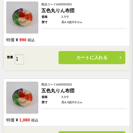
商品コード
440000301
五色丸りん布団
規格
2.5寸
実寸
高4.0総巾9.0㎝
特価
¥
990
税込
カートに入れる
数量
商品コード
440000302
五色丸りん布団
規格
3.0寸
実寸
高4.0総巾9.2㎝
特価
¥
1,080
税込