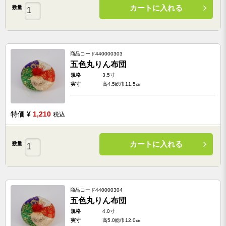
カートに入れる
数量
商品コード
440000303
五色丸りん布団
規格
3.5寸
実寸
高4.5総巾11.5㎝
特価
¥
1,210
税込
カートに入れる
数量
商品コード
440000304
五色丸りん布団
規格
4.0寸
実寸
高5.0総巾12.0㎝