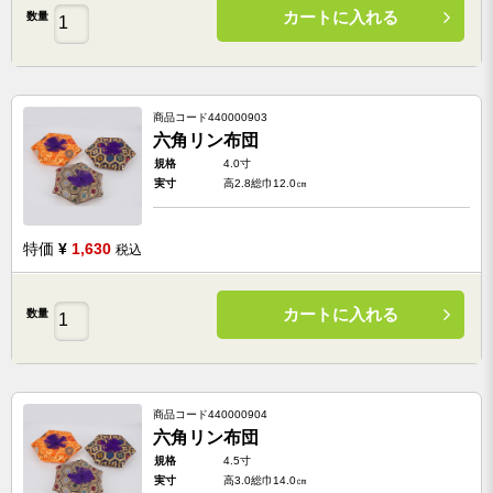
カートに入れる
数量
商品コード
440000903
六角リン布団
規格
4.0寸
実寸
高2.8総巾12.0㎝
特価
¥
1,630
税込
カートに入れる
数量
商品コード
440000904
六角リン布団
規格
4.5寸
実寸
高3.0総巾14.0㎝