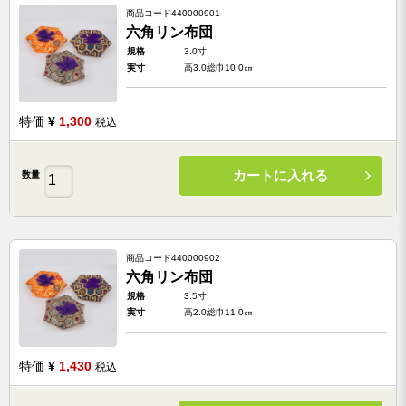
商品コード
440000901
六角リン布団
規格
3.0寸
実寸
高3.0総巾10.0㎝
特価
¥
1,300
税込
カートに入れる
数量
商品コード
440000902
六角リン布団
規格
3.5寸
実寸
高2.0総巾11.0㎝
特価
¥
1,430
税込