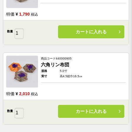
特価
¥
1,790
税込
カートに入れる
数量
商品コード
440000905
六角リン布団
規格
5.0寸
実寸
高4.5総巾16.5㎝
特価
¥
2,010
税込
カートに入れる
数量