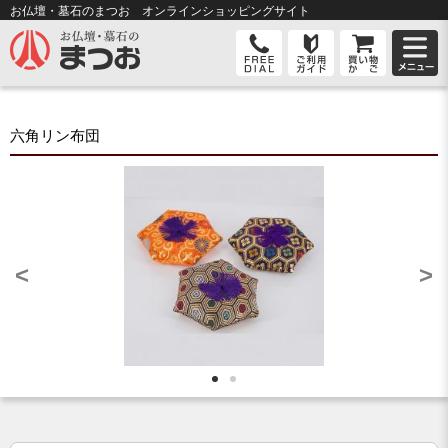
お仏壇・墓石のまつお オンライン
ショッピングサイト
六角リン布団
<
>