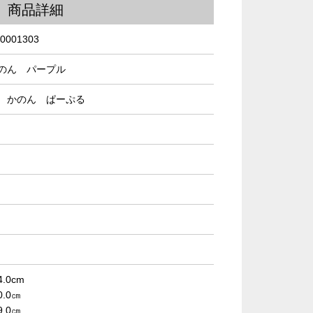
商品詳細
0001303
のん パープル
 かのん ぱーぷる
4.0cm
0.0㎝
9.0㎝