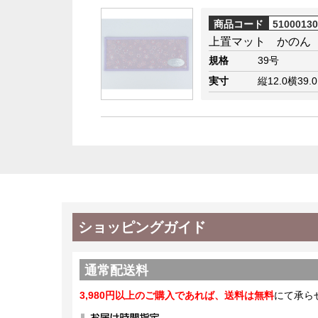
商品コード
5100013
上置マット かのん
規格
39号
実寸
縦12.0横39.
ショッピングガイド
通常配送料
3,980円以上のご購入であれば、送料は無料
にて承ら