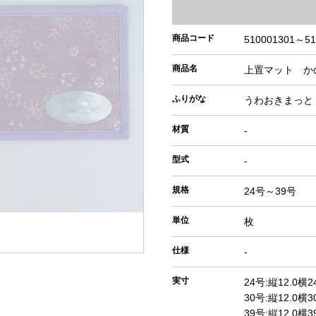
商品コード
510001301～51
商品名
上置マット か
ふりがな
うわおきまっと
材質
-
型式
-
規格
24号～39号
単位
枚
仕様
-
実寸
24号:縦12.0横2
30号:縦12.0横3
39号:縦12.0横3