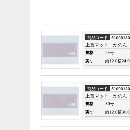
商品コード
5100013
上置マット かのん
規格
24号
実寸
縦12.0横24.
商品コード
5100013
上置マット かのん
規格
30号
実寸
縦12.0横30.