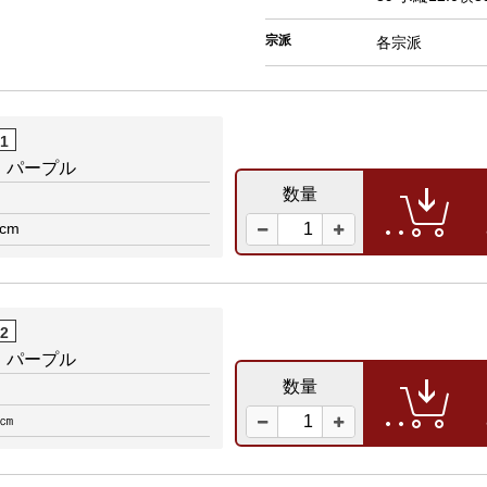
宗派
各宗派
01
 パープル
数量
0cm
02
 パープル
数量
0㎝