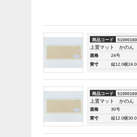
商品コード
5100016
上置マット かのん
規格
24号
実寸
縦12.0横24.
商品コード
5100016
上置マット かのん
規格
30号
実寸
縦12.0横30.