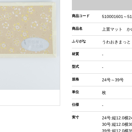
商品コード
510001601～51
商品名
上置マット か
ふりがな
うわおきまっと
材質
-
型式
-
規格
24号～39号
単位
枚
仕様
-
実寸
24号:縦12.0横2
30号:縦12.0横3
39号:縦12.0横3