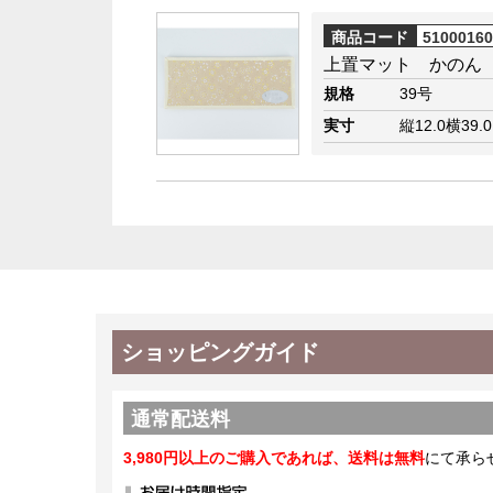
商品コード
5100016
上置マット かのん
規格
39号
実寸
縦12.0横39.
ショッピングガイド
通常配送料
3,980円以上のご購入であれば、送料は無料
にて承ら