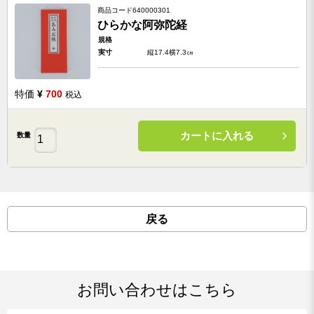
商品コード
640000301
ひらかな阿弥陀経
規格
実寸
縦17.4横7.3㎝
特価
¥
700
税込
カートに入れる
数量
戻る
お問い合わせはこちら