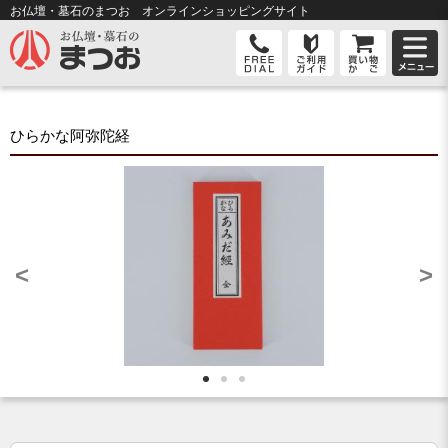
お仏壇・墓石のまつお オンライン
ショッピングサイト
ひらかな阿弥陀経
<
>