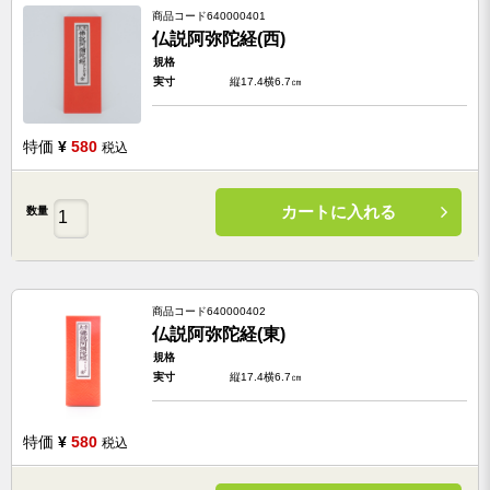
商品コード
640000401
仏説阿弥陀経(西)
規格
実寸
縦17.4横6.7㎝
特価
¥
580
税込
カートに入れる
数量
商品コード
640000402
仏説阿弥陀経(東)
規格
実寸
縦17.4横6.7㎝
特価
¥
580
税込