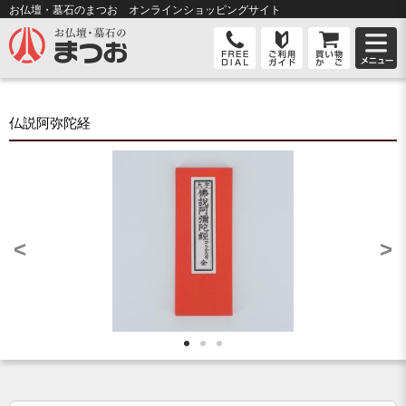
お仏壇・墓石のまつお オンライン
ショッピングサイト
仏説阿弥陀経
<
>