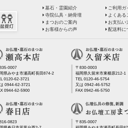
墓石・霊園紹介
ご利用ガ
寺院仏具・納骨壇
よくある
まつおのご案内
お支払い
お客様からの声
配送料に
835-0007
〒830-0003
岡県みやま市瀬高町長田874-2
福岡県久留米市東櫛原212-1
L 0120-62-3721
TEL 0120-46-5754
は 0944-62-3721
又は 0942-46-5752
X 0944-62-5900
FAX 0942-46-5750
816-0823
〒835-0007
岡県春日市若葉台西2-7
福岡県みやま市瀬高町長田878