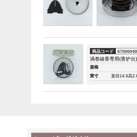
商品コード
6700004
渦巻線香専用(香炉台
規格
実寸
直径14.6高2