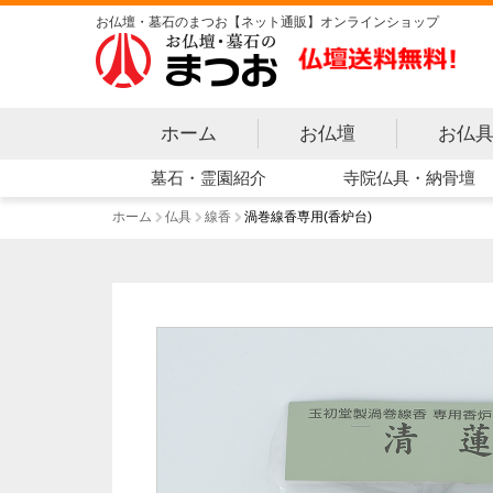
お仏壇・墓石のまつお【ネット通販】オンラインショップ
ホーム
お仏壇
お仏
寺院仏具・納骨壇
墓石・霊園紹介
ホーム
仏具
線香
渦巻線香専用(香炉台)