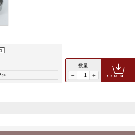
01
)
数量
.8㎝