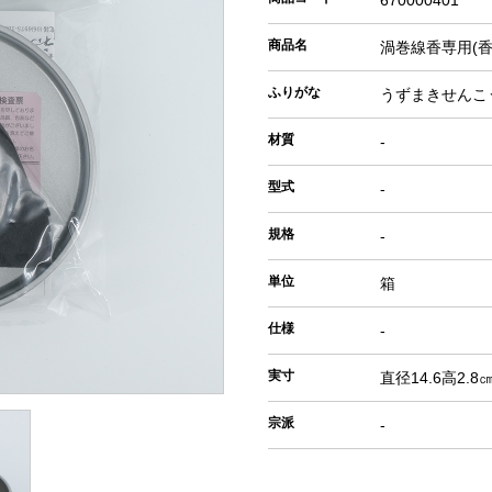
670000401
商品名
渦巻線香専用(香
ふりがな
うずまきせんこ
材質
-
型式
-
規格
-
単位
箱
仕様
-
実寸
直径14.6高2.8
宗派
-