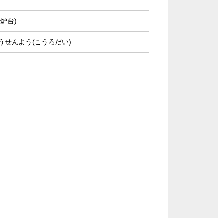
炉台)
うせんよう(こうろだい)
㎝