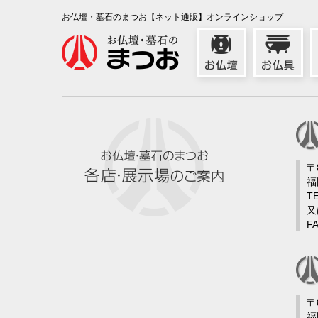
お仏壇・墓石のまつお【ネット通販】オンラインショップ
〒
福
TE
又
FA
〒
福