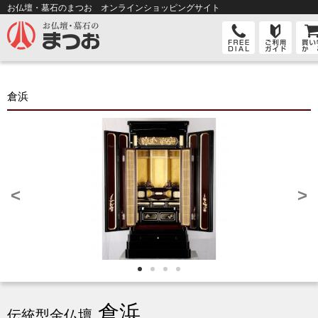
お仏壇・墓石のまつお オンライン
ショッピングサイト
倉浜
<
>
倉浜
伝統型金仏壇