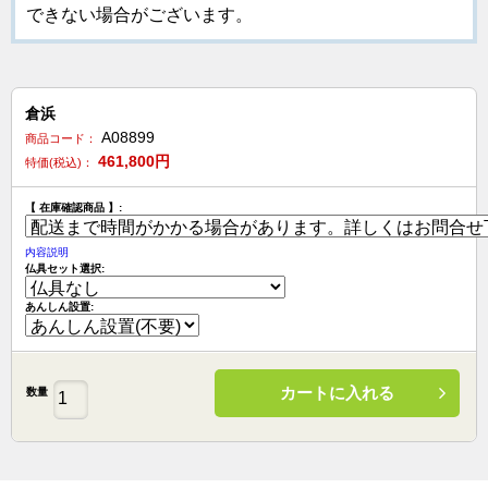
できない場合がございます。
倉浜
A08899
商品コード：
461,800
円
特価(税込)：
【 在庫確認商品 】:
内容説明
仏具セット選択:
あんしん設置:
カートに入れる
数量