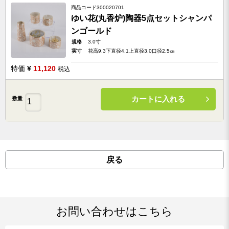
商品コード
300020701
ゆい花(丸香炉)陶器5点セットシャンパ
ンゴールド
規格
3.0寸
実寸
花高9.3下直径4.1上直径3.0口径2.5㎝
特価
¥
11,120
税込
カートに入れる
数量
戻る
お問い合わせはこちら