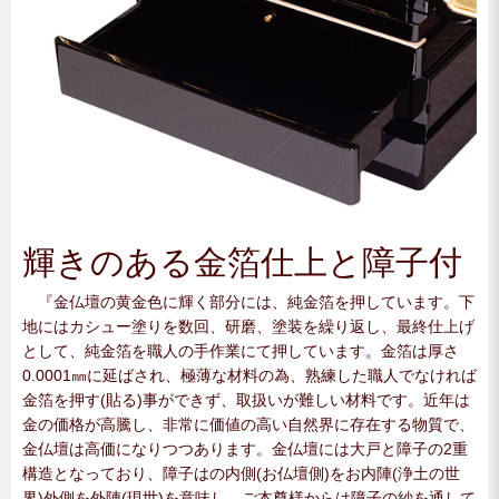
輝きのある金箔仕上と障子付
『金仏壇の黄金色に輝く部分には、純金箔を押しています。下
地にはカシュー塗りを数回、研磨、塗装を繰り返し、最終仕上げ
として、純金箔を職人の手作業にて押しています。金箔は厚さ
0.0001㎜に延ばされ、極薄な材料の為、熟練した職人でなければ
金箔を押す(貼る)事ができず、取扱いが難しい材料です。近年は
金の価格が高騰し、非常に価値の高い自然界に存在する物質で、
金仏壇は高価になりつつあります。金仏壇には大戸と障子の2重
構造となっており、障子はの内側(お仏壇側)をお内陣(浄土の世
界)外側を外陣(現世)を意味し、ご本尊様からは障子の紗を通して