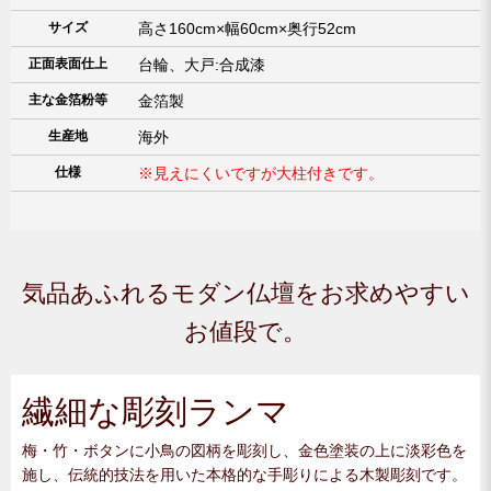
サイズ
高さ160cm×幅60cm×奥行52cm
正面表面仕上
台輪、大戸:合成漆
主な金箔粉等
金箔製
生産地
海外
仕様
※見えにくいですが大柱付きです。
気品あふれるモダン仏壇をお求めやすい
お値段で。
繊細な彫刻ランマ
梅・竹・ボタンに小鳥の図柄を彫刻し、金色塗装の上に淡彩色を
施し、伝統的技法を用いた本格的な手彫りによる木製彫刻です。