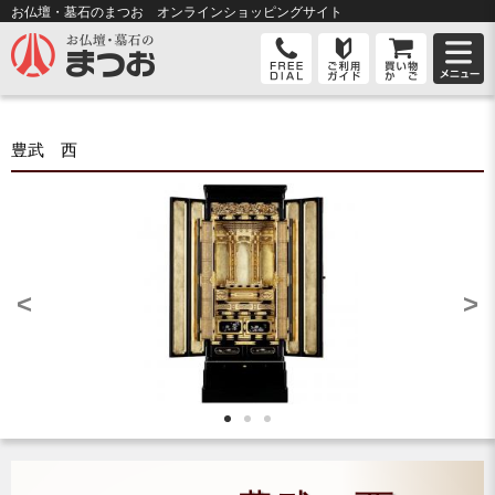
お仏壇・墓石のまつお オンライン
ショッピングサイト
豊武 西
<
>