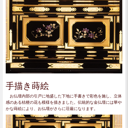
手描き蒔絵
お仏壇内部の引戸に地盛した下地に手書きで彩色を施し、立体
感のある桔梗の花も模様を描きました。伝統的な金仏壇には華や
かな蒔絵により、お仏壇がさらに荘厳になります。