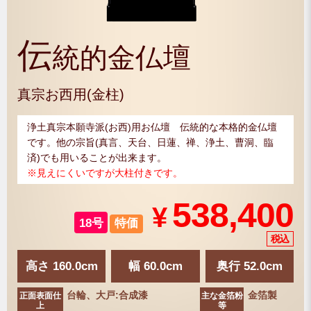
伝
統的金仏壇
真宗お西用(金柱)
浄土真宗本願寺派(お西)用お仏壇 伝統的な本格的金仏壇
です。他の宗旨(真言、天台、日蓮、禅、浄土、曹洞、臨
済)でも用いることが出来ます。
※見えにくいですが大柱付きです。
538,400
¥
18号
特価
高さ 160.0cm
幅 60.0cm
奥行 52.0cm
台輪、大戸:合成漆
金箔製
正面表面仕
主な金箔粉
上
等