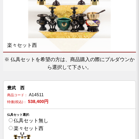
楽々セット西
※ 仏具セットを希望の方は、商品購入の際にプルダウンか
ら選択して下さい。
豊武 西
A14511
商品コード：
538,400
円
特価(税込)：
仏具セット選択:
仏具セット無し
楽々セット西