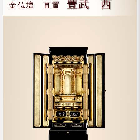
豊武 西
金仏壇 直置