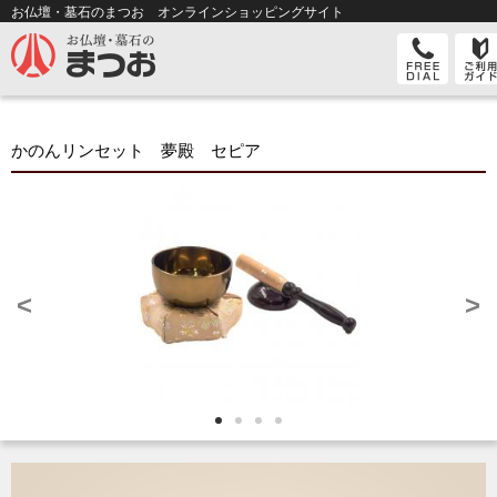
お仏壇・墓石のまつお オンライン
ショッピングサイト
かのんリンセット 夢殿 セピア
<
>