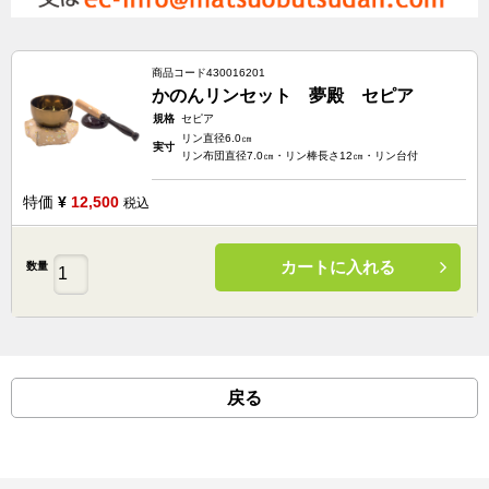
商品コード
430016201
かのんリンセット 夢殿 セピア
規格
セピア
リン直径6.0㎝
実寸
リン布団直径7.0㎝・リン棒長さ12㎝・リン台付
特価
¥
12,500
税込
カートに入れる
数量
戻る