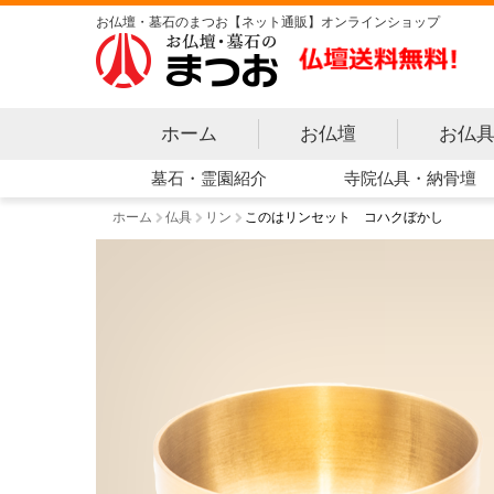
お仏壇・墓石のまつお【ネット通販】オンラインショップ
ホーム
お仏壇
お仏
寺院仏具・納骨壇
墓石・霊園紹介
ホーム
仏具
リン
このはリンセット コハクぼかし