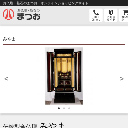
お仏壇・墓石のまつお オンライン
ショッピングサイト
みやま
<
>
みやま
伝統型金仏壇