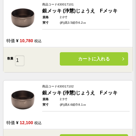
商品コード
430017101
銀メッキ (浄慧)じょうえ Fメッキ
規格
2.0寸
実寸
(約)高3.5総巾6.2㎝
特価
¥
10,780
税込
カートに入れる
数量
商品コード
430017102
銀メッキ (浄慧)じょうえ Fメッキ
規格
2.5寸
実寸
(約)高4.6総巾8.1㎝
特価
¥
12,100
税込