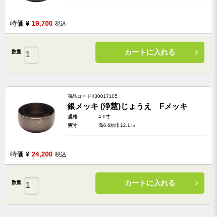
特価
¥
19,700
税込
カートに入れる
数量
商品コード
430017105
銀メッキ (浄慧)じょうえ Fメッキ
規格
4.0寸
実寸
高6.6総巾12.1㎝
特価
¥
24,200
税込
カートに入れる
数量