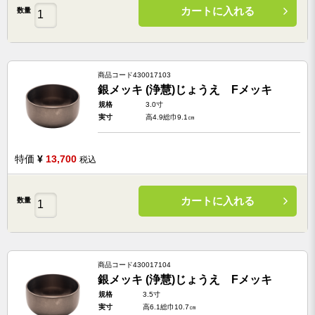
カートに入れる
数量
商品コード
430017103
銀メッキ (浄慧)じょうえ Fメッキ
規格
3.0寸
実寸
高4.9総巾9.1㎝
特価
¥
13,700
税込
カートに入れる
数量
商品コード
430017104
銀メッキ (浄慧)じょうえ Fメッキ
規格
3.5寸
実寸
高6.1総巾10.7㎝