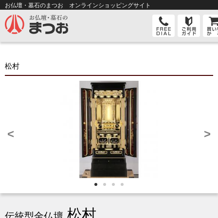
お仏壇・墓石のまつお オンライン
ショッピングサイト
松村
<
>
松村
伝統型金仏壇